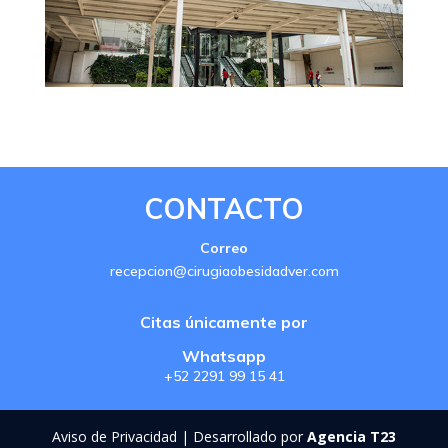
CONTACTO
Correo
recepcion@cirugiaobesidadver.com
Citas únicamente por
Whatsapp
+52 2291 99 15 41
Aviso de Privacidad | Desarrollado por
Agencia T23